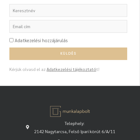
Adatkezelési hozzájárulás
Kérjük olvasd el az
Adatkezelési tájékoztató
t!
Telephely:
2142 Nagytarcsa, Felső Ipari körút 6/A/11