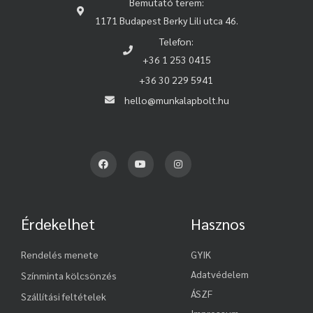
Bemutató terem:
1171 Budapest Berky Lili utca 46.
Telefon:
+36 1 253 0415
+36 30 229 5941
hello@munkalapbolt.hu
Érdekelhet
Hasznos
Rendelés menete
GYIK
Adatvédelem
Színminta kölcsönzés
ÁSZF
Szállítási feltételek
Impressum