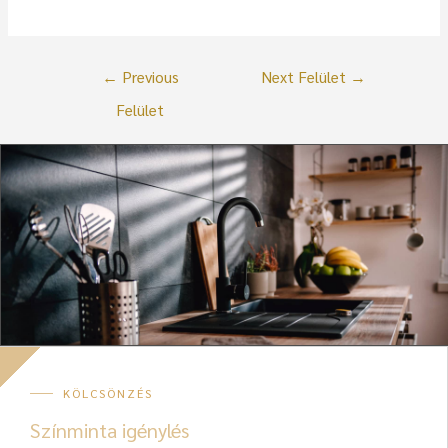
←
Previous
Next Felület
→
Felület
KÖLCSÖNZÉS
Színminta igénylés