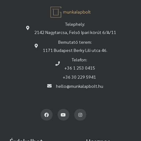
Telephely:
2142 Nagytarcsa, Felső Ipari körút 6/A/11
Bemutató terem:
1171 Budapest Berky Lili utca 46.
Telefon:
+36 1 253 0415
+36 30 229 5941
hello@munkalapbolt.hu