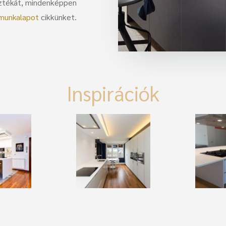
asztékát, mindenképpen
 munkalapot
cikkünket.
Inspirációk