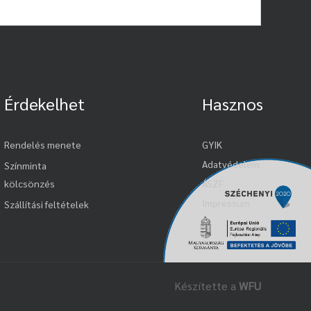
Érdekelhet
Hasznos
Rendelés menete
GYIK
Adatvédelem
Színminta
kölcsönzés
ÁSZF
Impressum
Szállítási feltételek
Készítette a
WFU