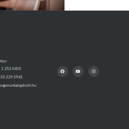
efon:
 1 253 0415
0 229 5941
lo@munkalapbolt.hu