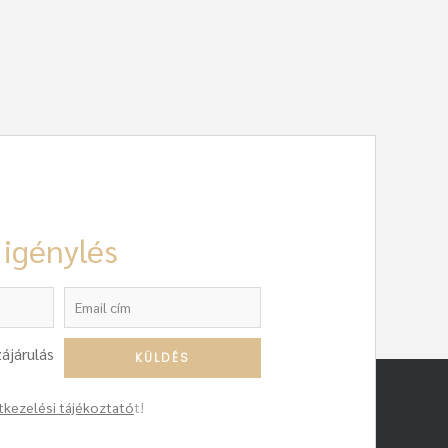
 igénylés
ájárulás
tkezelési tájékoztató
t!