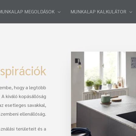
MUNKALAP MEGOLDÁSOK
MUNKALAP KALKULÁTOR
spirációk
lembe, hogy a legtöbb
 A kiváló kopásállóság
az esetleges savakkal,
szembeni ellenállóság.
nálási területeit és a