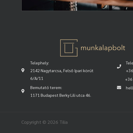
Telephely:
Tel
2142 Nagytarcsa, Felső Ipari körút
+36
6/A/11
+36 3
Bemutató terem:
hel
1171 Budapest Berky Lili utca 46.
Copyright © 2026 Tilia