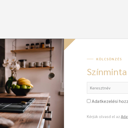
KÖLCSÖNZÉS
Színminta
Adatkezelési hozz
Kérjük olvasd el az
Ada