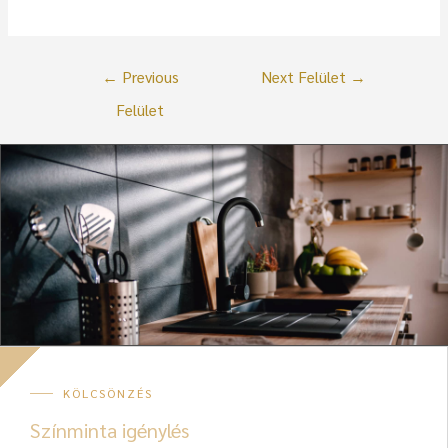
←
Previous
Next Felület
→
Felület
KÖLCSÖNZÉS
Színminta igénylés