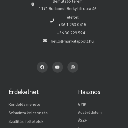
Bemutató terem:
1171 Budapest Berky Lili utca 46.
Telefon:
+36 1 253 0415
+36 30 229 5941
hello@munkalapbolt.hu
Érdekelhet
Hasznos
Rendelés menete
GYIK
Adatvédelem
Színminta kölcsönzés
ÁSZF
Szállítási feltételek
Impressum