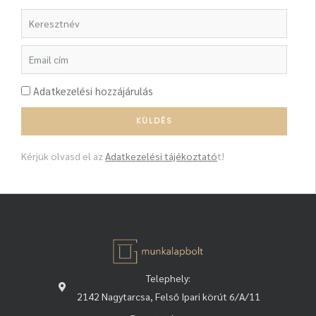
Adatkezelési hozzájárulás
Kérjük olvasd el az
Adatkezelési tájékoztató
t!
Telephely:
2142 Nagytarcsa, Felső Ipari körút 6/A/11