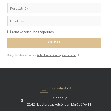
Adatkezelési hozzájárulás
Kérjük olvasd el az
Adatkezelési tájékoztató
t!
Telephely:
2142 Nagytarcsa, Felső Ipari körút 6/A/11