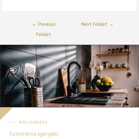
←
Previous
Next Felület
→
Felület
KÖLCSÖNZÉS
Színminta igénylés