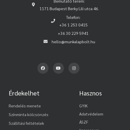
Bemutató terem:
1171 Budapest Berky Lili utca 46.
Telefon:
+36 1 253 0415
+36 30 229 5941
hello@munkalapbolt.hu
Érdekelhet
Hasznos
Rendelés menete
GYIK
Adatvédelem
Színminta kölcsönzés
ÁSZF
Szállítási feltételek
Impressum