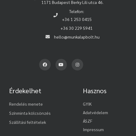
1171 Budapest Berky Lili utca 46.
Telefon:
+36 1 253 0415
+36 30 229 5941
hello@munkalapbolt.hu
Érdekelhet
Hasznos
Rendelés menete
GYIK
Adatvédelem
Színminta kölcsönzés
ÁSZF
Szállítási feltételek
Impressum