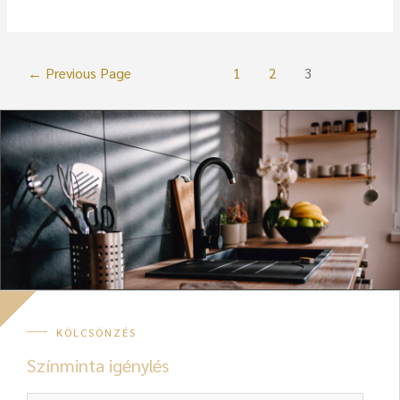
←
Previous Page
1
2
3
KÖLCSÖNZÉS
Színminta igénylés