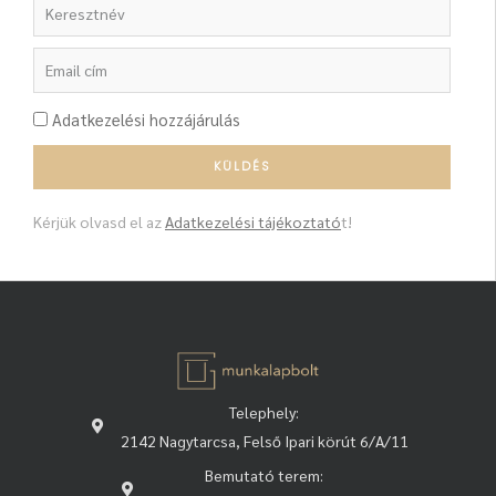
Adatkezelési hozzájárulás
Kérjük olvasd el az
Adatkezelési tájékoztató
t!
Telephely:
2142 Nagytarcsa, Felső Ipari körút 6/A/11
Bemutató terem: